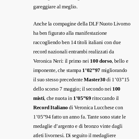
gareggiare al meglio.
Anche la compagine della DLF Nuoto Livorno
ha ben figurato alla manifestazione
raccogliendo ben 14 titoli italiani con due
record nazionali entrambi realizzati da
Veronica Neri: il primo nei
100 dorso
, bello e
imponente, che stampa
1’02”97
migliorando
il suo stesso precedente
Master30
di 1’03”15
dello scorso 7 maggio; il secondo nei
100
misti
, che nuota in
1’05”69
ritoccando il
Record Italiano
di Veronica Lucchese con
1’05”94 fatto un anno fa. Tante sono state le
medaglie d’argento e di bronzo vinte dagli
atleti livornesi. Di seguito il medagliere