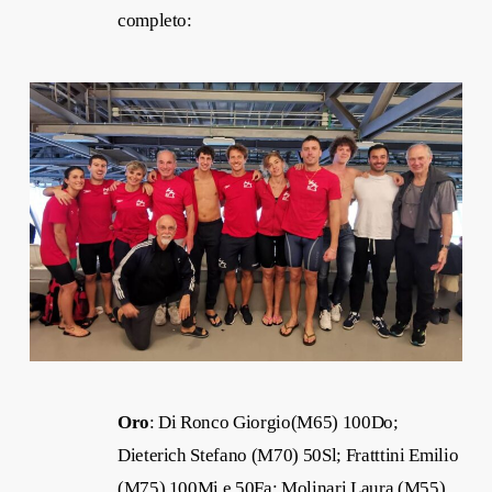
completo:
Oro
: Di Ronco Giorgio(M65) 100Do;
Dieterich Stefano (M70) 50Sl; Fratttini Emilio
(M75) 100Mi e 50Fa; Molinari Laura (M55)