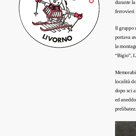
durante la
ferrovieri
Il gruppo 
portava av
la montagn
“Bigio”, L
Memorabili
località d
dopo sci a
ed aneddot
prelibatez