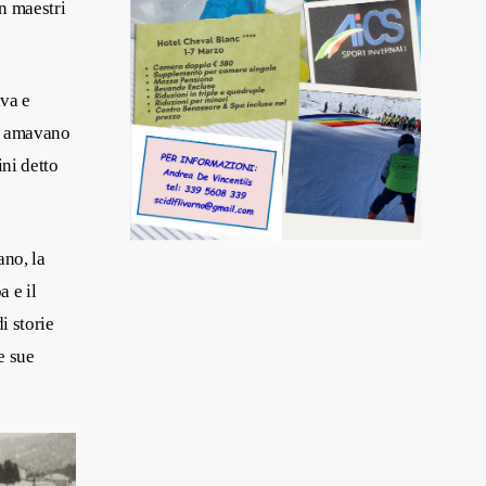
n maestri
iva e
he amavano
ni detto
ano, la
a e il
i storie
e sue