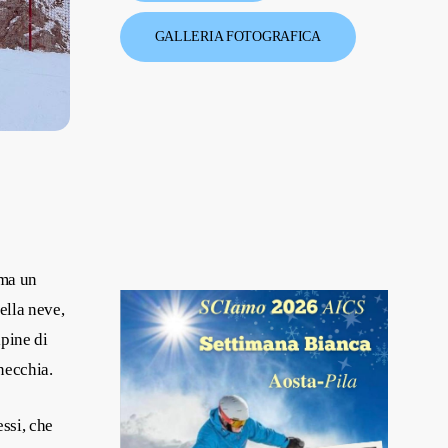
GALLERIA FOTOGRAFICA
 ma un
ella neve,
lpine di
necchia.
essi, che