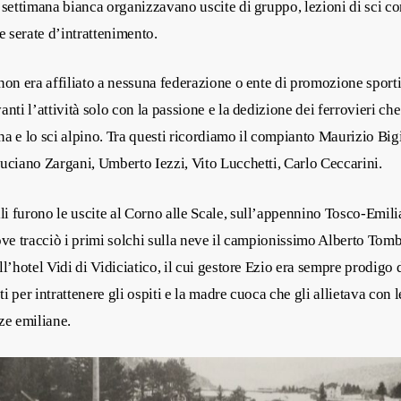
 settimana bianca organizzavano uscite di gruppo, lezioni di sci co
 e serate d’intrattenimento.
non era affiliato a nessuna federazione o ente di promozione sport
anti l’attività solo con la passione e la dedizione dei ferrovieri c
a e lo sci alpino. Tra questi ricordiamo il compianto Maurizio Bigi
uciano Zargani, Umberto Iezzi, Vito Lucchetti, Carlo Ceccarini.
 furono le uscite al Corno alle Scale, sull’appennino Tosco-Emili
ove tracciò i primi solchi sulla neve il campionissimo Alberto Tomb
ll’hotel Vidi di Vidiciatico, il cui gestore Ezio era sempre prodigo d
i per intrattenere gli ospiti e la madre cuoca che gli allietava con l
ze emiliane.