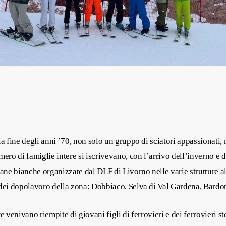
la fine degli anni ’70, non solo un gruppo di sciatori appassionati,
mero di famiglie intere si iscrivevano, con l’arrivo dell’inverno e d
mane bianche organizzate dal DLF di Livorno nelle varie strutture a
 dei dopolavoro della zona: Dobbiaco, Selva di Val Gardena, Bardo
re venivano riempite di giovani figli di ferrovieri e dei ferrovieri st