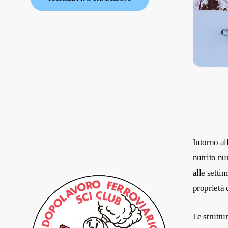
Intorno al
nutrito nu
alle setti
proprietà
Le struttu