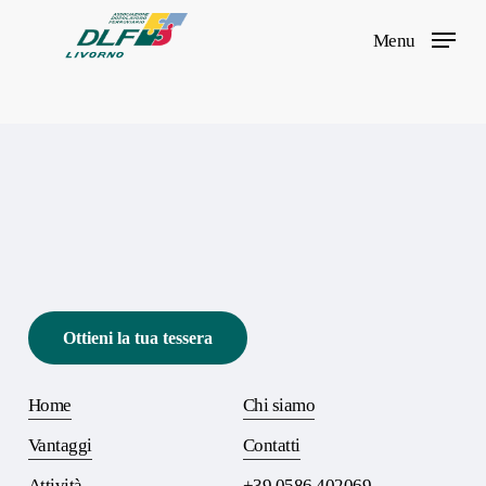
Skip
Menu
to
main
content
Ottieni la tua tessera
Home
Chi siamo
Vantaggi
Contatti
Attività
+39 0586 402069