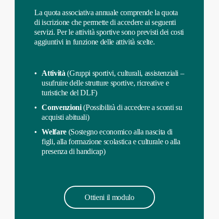
La quota associativa annuale comprende la quota
di iscrizione che permette di accedere ai seguenti
servizi. Per le attività sportive sono previsti dei costi
aggiuntivi in funzione delle attività scelte.
Attività
(Gruppi sportivi, culturali, assistenziali –
usufruire delle strutture sportive, ricreative e
turistiche del DLF)
Convenzioni
(Possibilità di accedere a sconti su
acquisti abituali)
Welfare
(Sostegno economico alla nascita di
figli, alla formazione scolastica e culturale o alla
presenza di handicap)
O
t
t
i
e
n
i
i
l
m
o
d
u
l
o