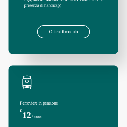
presenza di handicap)
O
t
t
i
e
n
i
i
l
m
o
d
u
l
o
Ferroviere in pensione
€
12
/ anno