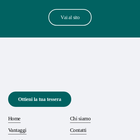
V
a
i
a
l
s
i
t
o
Ottieni la tua tessera
Home
Chi siamo
Vantaggi
Contatti